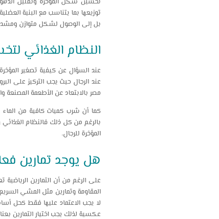
تحسين شكل المؤخرة وتقليل الدهون 
توزيعها بما يتناسب مع البنية العضلية
بل إلى الوصول لشكل متوازن ومشدود خ
النظام الغذائي لتخ
عند السؤال عن كيفية تصغير المؤخرة
عند الرجال حيث يجب التركيز على البر
مصر بالابتعاد عن الأطعمة المصنعة وال
كما أن شرب كميات كافية من الماء
بالرغم من كل ذلك فالنظام الغذائي و
المؤخرة للرجال.
هل يوجد تمارين فعال
على الرغم من أن التمارين الرياضية ت
المقاومة وتمارين مثل المشي السريع 
لا يجب الاعتماد عليها فقط كحل أسا
عكسية لذلك يجب اختيار التمارين بعن