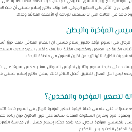
الموضعية مع إبراز التناسق الطبيعي للجسم، حيث تعتمد هذه العملية على ت
 للرجل دون التأثير على المظهر الرجولي، كما يؤكد دكتور إسلام حسني أن نحت المؤ
اصة في الحالات التي لا تستجيب للرياضة أو الأنظمة الغذائية وحدها.
سيس المؤخرة والبطن
 للرجال في اسبوع يؤكد دكتور إسلام حسني أن النظام الغذائي يلعب دورًا أسا
وتينات الخالية من الدهون والخضروات الغنية بالألياف وتقليل الكربوهيدرات الب
مشروبات الغازية، لأنها تزيد من تخزين الدهون في منطقة الأرداف.
 يساعد على طرد السموم وتقليل احتباس السوائل مما ينعكس سريعًا على ش
حده ليس الحل الفعال لتحقيق أفضل النتائج لذلك يفضل دكتور إسلام حسني في ك
ة لتصغير المؤخرة والفخذين؟
عد عنصرًا لا غنى عنه في خطة كيفية تصغير المؤخرة للرجال في اسبوع خاصة التما
وصعود الدرج وتمارين السكوات المعدلة تساعد على حرق الدهون دون زيادة حجم 
سي لتخسيس المؤخرة للرجال، كما يؤكد دكتور إسلام حسني أن ممارسة التماري
اية لتحقيق النحت وليس التضخيم.