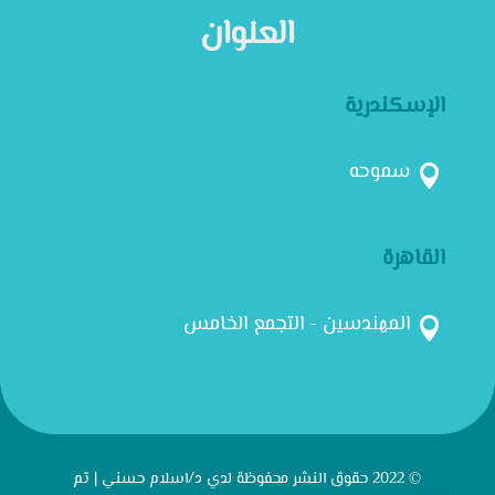
العنوان
الإسكندرية
سموحه

القاهرة
المهندسين - التجمع الخامس

© 2022 حقوق النشر محفوظة لدي د/اسلام حسني | تم