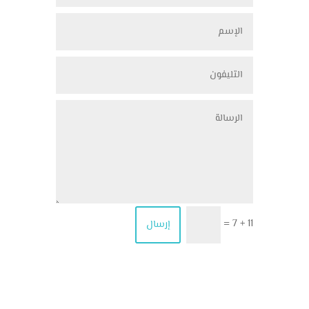
11 + 7
إرسال
=