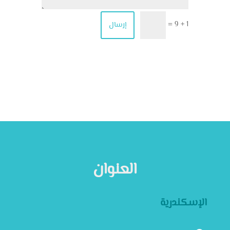
1 + 9
إرسال
=
العنوان
الإسكندرية