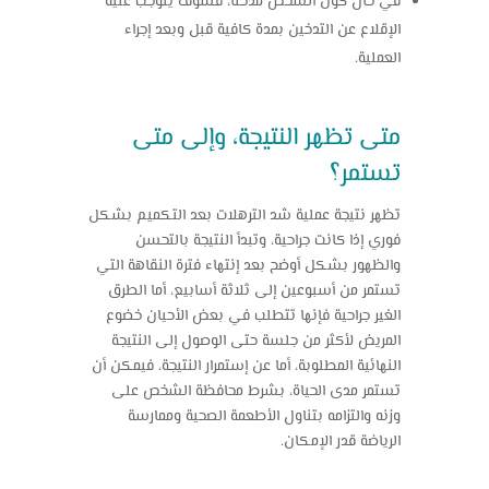
في حال كون الشخص مدخنا، فسوف يتوجب علية
الإقلاع عن التدخين بمدة كافية قبل وبعد إجراء
العملية.
متى تظهر النتيجة، وإلى متى
تستمر؟
تظهر نتيجة عملية
شد الترهلات
بعد التكميم بشكل
فوري إذا كانت جراحية، وتبدأ النتيجة بالتحسن
والظهور بشكل أوضح بعد إنتهاء فترة النقاهة التي
تستمر من أسبوعين إلى ثلاثة أسابيع، أما الطرق
الغير جراحية فإنها تتطلب في بعض الأحيان خضوع
المريض لأكثر من جلسة حتى الوصول إلى النتيجة
النهائية المطلوبة، أما عن إستمرار النتيجة، فيمكن أن
تستمر مدى الحياة، بشرط محافظة الشخص على
وزنه والتزامه بتناول الأطعمة الصحية وممارسة
الرياضة قدر الإمكان.