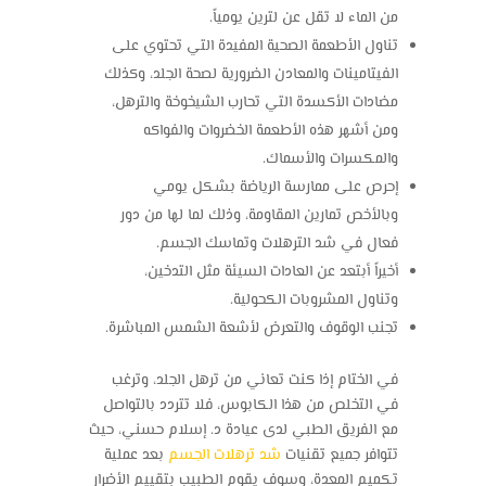
من الماء لا تقل عن لترين يومياً.
تناول الأطعمة الصحية المفيدة التي تحتوي على
الفيتامينات والمعادن الضرورية لصحة الجلد، وكذلك
مضادات الأكسدة التي تحارب الشيخوخة والترهل،
ومن أشهر هذه الأطعمة الخضروات والفواكه
والمكسرات والأسماك.
إحرص على ممارسة الرياضة بشكل يومي
وبالأخص تمارين المقاومة، وذلك لما لها من دور
فعال في
شد الترهلات
وتماسك الجسم.
أخيراً أبتعد عن العادات السيئة مثل التدخين،
وتناول المشروبات الكحولية.
تجنب الوقوف والتعرض لأشعة الشمس المباشرة.
في الختام إذا كنت تعاني من ترهل الجلد، وترغب
في التخلص من هذا الكابوس، فلا تتردد بالتواصل
مع الفريق الطبي لدى عيادة د. إسلام حسني، حيث
تتوافر جميع تقنيات
شد ترهلات الجسم
بعد عملية
تكميم المعدة، وسوف يقوم الطبيب بتقييم الأضرار