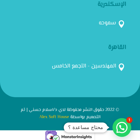
الإسكندرية
سموحه

القاهرة
المهندسين - التجمع الخامس

© 2022 حقوق النشر محفوظة لدي د/اسلام حسني | تم
التصميم بواسطة
Alex Soft House
1
محتاج مساعدة ؟