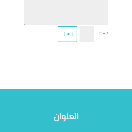
7 + 11
إرسال
=
العنوان