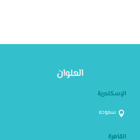
العنوان
الإسكندرية
سموحه

القاهرة