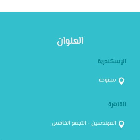
العنوان
الإسكندرية
سموحه

القاهرة
المهندسين - التجمع الخامس
