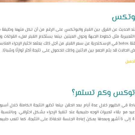
لبوتكس
ند الحديث عن الفرق بين الفيلر والبوتكس على الرغم من أن لكل منهما وظيفة م
 التعبيرية مثل خطوط الجبهة وحول العينين بينما يستخدم الفيلر لملء الفراغات 
الخدود أو الشفاه، أيضًا يختلف سعر حقنة botox في الإسكندرية عن سعر الفيلر، من أجل ذلك يعتمد اخت
لحالات قد يتم الجمع بين الاثنين وذلك للحصول على نتيجة أكثر توازنًا وشبابًا.
تجميل
بوتوكس وكم تستمر؟
ادة في الظهور خلال عدة أيام بعد الحقن بينما تظهر النتيجة الكاملة خلال أسبو
 مع بقاء تعبيرات الوجه طبيعية عند تنفيذ الإجراء بشكل احترافي، وبالنسبة 
شخص لآخر لكنها غالبًا تتراوح ما بين 4 إلى 6 أشهر وبعدها يمكن إعادة الجلسة للحفاظ على النتيجة، 