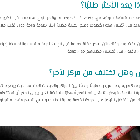
يعد الأكثر طلبًا؟
امات الشائعة للبوتوكس، وذلك لأن خطوط الجبهة من أول العلامات التي تظهر م
اعد في تقليل هذه الخطوط ومنح الجبهة مظهرًا أكثر نعومة وراحة دون تغيير ملا
بالإضافة إلى ذلك هناك الكثيرون ممن يفضلونه وذلك لأن سعر حقنة botox في الإ
لذين يرغبون في تحسين مظهرهم دون جراحة.
وهل تختلف من مركز لآخر؟
ث عن سعر حقنة botox في الإسكندرية يجد المريض تفاوتًا واضحًا بين المراكز والعيادات المختلفة، حيث 
ة المقدمة، فبعض الأماكن قد تقدم أسعارًا منخفضة لكن يرجى الحذر أن استخدام 
لذلك من الأفضل التركيز على جودة الخدمة وخبرة الطبيب وليس السعر فقط، فالبوت