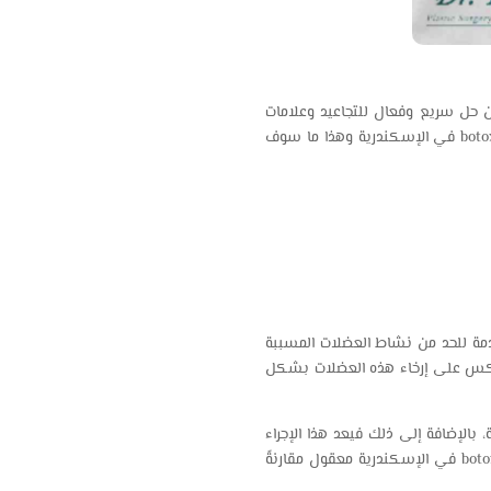
عن حل سريع وفعال للتجاعيد وعلامات
التقدم في العمر دون الحاجة إلى جراحة، كما أنه مع زيادة الإقبال على هذه التقنية أصبح يتكرر سؤال عن سعر حقنة botox في الإسكندرية وهذا ما سوف
دمة للحد من نشاط العضلات المسببة
بوتوكس على إرخاء هذه العضلات بشكل
بالإضافة إلى ذلك فيعد هذا الإجراء
بسيطًا نسبيًا حيث أنه يتم خلال دقائق قليلة دون الحاجة إلى تدخل جراحي أو فترة تعافٍ طويلة كما أن سعر حقنة botox في الإسكندرية معقول مقارنةً