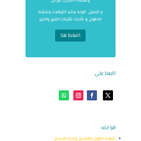
وعمليات التثدى للرجال
و تجميل الوجه وشد الترهلات وشفط
الدهون و بأحدث تقنيات الفيزر والليزر
اضغط هنا
تابعنا على
أقرأ أيضا:-
شفط دهون الفخدين ونحت الجسم