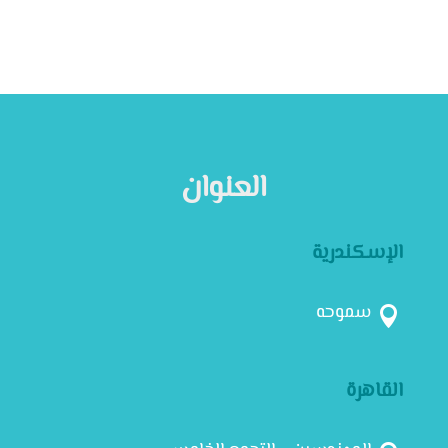
العنوان
الإسكندرية
سموحه

القاهرة