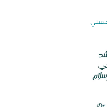
 حسني