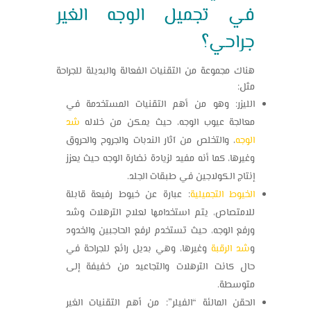
في
تجميل الوجه
الغير
جراحي؟
هناك مجموعة من التقنيات الفعالة والبديلة للجراحة
مثل:
الليزر: وهو من أهم التقنيات المستخدمة في
معالجة عيوب الوجه، حيث يمكن من خلاله
شد
الوجه
، والتخلص من آثار الندبات والجروح والحروق
وغيرها، كما أنه مفيد لزيادة نضارة الوجه حيث يعزز
إنتاج الكولاجين في طبقات الجلد.
الخيوط التجميلية
: عبارة عن خيوط رفيعة قابلة
للامتصاص، يتم استخدامها لعلاج الترهلات وشد
ورفع الوجه، حيث تستخدم لرفع الحاجبين والخدود
و
شد الرقبة
وغيرها، وهي بديل رائع للجراحة في
حال كانت الترهلات والتجاعيد من خفيفة إلى
متوسطة.
الحقن المالئة “الفيلر”: من أهم التقنيات الغير