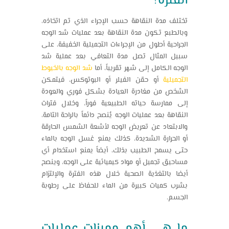
الفترة؟
تختلف مدة النقاهة حسب الإجراء الذي تم اتخاذه،
وبالطبع تكون مدة النقاهة بعد عمليات شد الوجه
الجراحية أطول من الإجراءات التجميلية الخفيفة، على
سبيل المثال تصل مدة التعافي بعد عملية شد
الوجه الكامل إلى شهر تقريباً، أما
شد الوجه بالخيوط
التجميلية
أو حقن الفيلر أو البوتوكس، فيتمكن
الشخص من مغادرة العيادة بشكل فوري والعودة
إلى ممارسة حياته الطبيعية فوراً، وخلال فترات
النقاهة بعد عمليات الوجه يُنصح دائماً بالراحة التامة،
والابتعاد عن تعريض الوجه لأشعة الشمس الحارقة
أو الحرارة الشديدة، كذلك يمنع غسل الوجه بالماء
حتى يسمح الطبيب بذلك، أيضاً يمنع استخدام أي
مساحيق تجميل أو مواد كيميائية على الوجه، وينصح
أيضا بالتغذية الصحية خلال هذه الفترة والإلتزام
بشرب كميات كبيرة من الماء للحفاظ على رطوبة
الجسم.
ما هي أهم مميزات عمليات