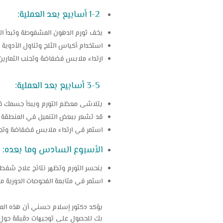
1-2 أسابيع بعد العملية:
يخف تورم الدهون المشفوطة وتبدأ ال
استخدام أكياس الثلج وتناول الأدوية ا
ارتداء ملابس فضفاضة وتجنب التمارين 
3-5 أسابيع بعد العملية:
يتلاشى معظم التورم ويبدأ جسمك في
قد تشعر ببعض التنميل في المنطقة ال
استمر في ارتداء ملابس فضفاضة وتجنب
الأسبوع السادس وما بعده:
ينحسر التورم وتظهر نتائج علاج شفط 
استمر في متابعة الفحوصات الدورية مع دكتو
يؤكد دكتور إسلام حسني أن هذه المرا
بك للحصول على توجيهات دقيقة حول ع