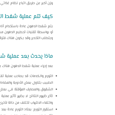
وزن أكبر عن طريق اتباع نظام غذائي 
كيف تتم عملية شفط ا
يتم شفط الدهون عادة باستخدام أناب
أو بواسطة تقنيات تحطيم الدهون مسبق
ويتطلب التخدير وقد يكون هناك فترة
ماذا يحدث بعد عملية 
بعد إجراء عملية شفط الدهون هناك بع
التورم والكدمات: قد يصاحب عملية ت
الطبيب بتناول بعض الأدوية والمضادات
الشقوق والمصارف المؤقتة: في بعض ا
تأخر ظهور النتائج: لا يظهر تأثير عملي
واختفاء الالتهاب تختلف من حالة لأخ
استقرار التورم: يعتاد التورم عادة بع