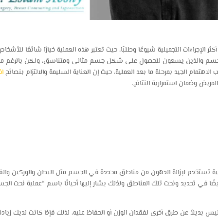
الإجراءات التجميلية شيوعًا وطلبًا، حيث تعتبر هذه العملية خيارًا شائعًا للأشخا
جسم والذين يسعون للحصول على شكل جسم مثالي ومتناسق، ولكن بالرغم من
لاهتمام الجيد بمرحلة ما بعد العملية، حيث إن العناية السليمة والالتزام بنصائح
اف
لمريض وضمان استمرارية النتائج.
 تستخدم لإزالة الدهون من مناطق محددة في الجسم مثل البطن والوركين والفخذي
أيضًا في تحديد ونحت تلك المناطق ولذلك يشار إليها أحيانًا باسم “عملية نحت ا
 ليس بديلاً عن طرق أخرى لفقدان الوزن أو الحفاظ عليه، لذلك فإذا كانت لديك زي