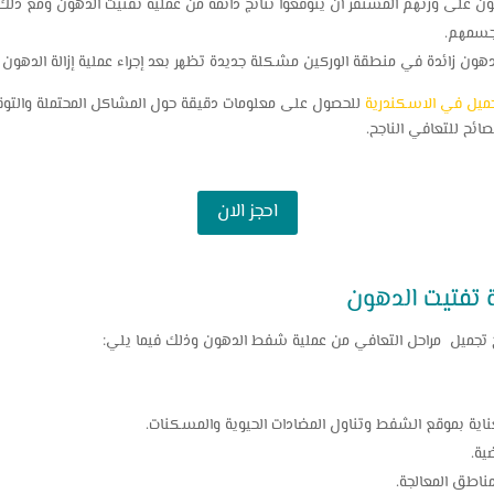
ظون على وزنهم المستقر أن يتوقعوا نتائج دائمة من عملية تفتيت الدهون ومع ذلك إذ
 جسمهم.
هون زائدة في منطقة الوركين مشكلة جديدة تظهر بعد إجراء عملية إزالة الدهون 
ميل في الاسكندرية
للحصول على معلومات دقيقة حول المشاكل المحتملة والتوقعا
ئح للتعافي الناجح.
احجز الان
ة تفتيت الدهون
تجميل مراحل التعافي من عملية شفط الدهون وذلك فيما يلي:
لعناية بموقع الشفط وتناول المضادات الحيوية والمسكنات.
ية.
اطق المعالجة.