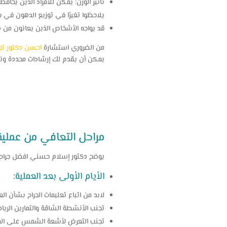
تأثير الوزن: يمكن للأفراد الذين يحاف
يلاحظوا تغيرًا في توزيع الدهون في
قد يواجه الأشخاص الذين يعانون من د
من الضروري استشارة
احسن دكتور تج
يمكن أن يقدم لك إرشادات محددة ونصا
مراحل التعافي من عملي
يوضح دكتور إسلام حسني افضل جراح 
الأيام الأولى بعد العملية:
لابد من اتباع تعليمات الجراح بشأن ا
تجنب الأنشطة الشاقة والتمارين الرياض
تجنب التعرض لأشعة الشمس على المن