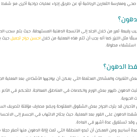
صحي وممارسة التمارين الرياضية أو عن طريق إجراء عمليات جراحية أخرى مع شفط
لدهون؟
يب رفيعة تمرر من خلال الجلد إلى الأنسجة الدهنية المستهدفة، حيث يتم سحب
ًا مثل الليزر كما أنه يجب أن تتم هذه العملية من خلال
احسن جراح تجميل
حيث يعت
 استشفاء مطولة.
شفط الدهون؟
ض التغيرات والمشاكل المحتملة التي يمكن أن يواجهها الأشخاص بعد العملية الجر
فتيت الدهون ظهور بعض الورم والكدمات في المناطق المعالجة، للتحكم في الألم
 الحيوية.
لأحيان قد يترك الجراح بعض الشقوق المفتوحة ويضع مصارف مؤقتة لتصريف السوا
ة شفط الدهون على الفور بعد العملية، حيث يحتاج الالتهاب في الجسم إلى الانحسار ت
رى وقد تستغرق عدة أشهر في العادة.
د عدة أسابيع ومن الممكن أن تبدو المنطقة التي تمت إزالة الدهون منها أصغر حجمًا 