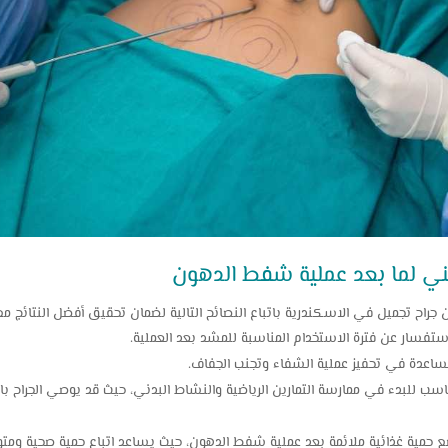
ني لما بعد عملية شفط الدهون
ح تجميل في الاسكندرية باتباع النصائح التالية لضمان تحقيق أفضل النتائج مع أ
ستفسار عن فترة الاستخدام المناسبة للمشد بعد العملية.
ساعدة في تحفيز عملية الشفاء وتجنب الجفاف.
ب للبدء في ممارسة التمارين الرياضية والنشاط البدني، حيث قد يوصي الجراح بالاب
 حمية غذائية ملائمة بعد عملية شفط الدهون، حيث يساعد اتباع حمية صحية ومتوا