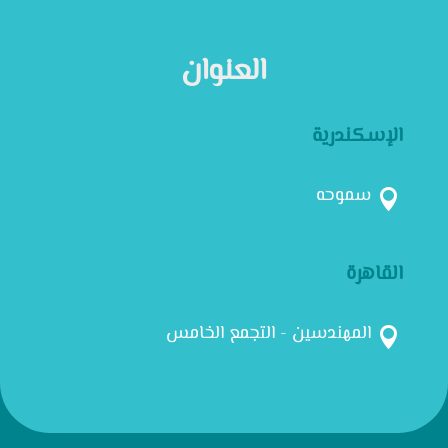
العنوان
الإسكندرية
سموحه

القاهرة
المهندسين - التجمع الخامس
