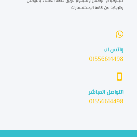
تليفونياً أو الواتس وسيقوم فريق خدمة العملاء بالتواصل
والإجابة عن كافة الإستفسارات

واتس اب
01556614498

التواصل المباشر
01556614498