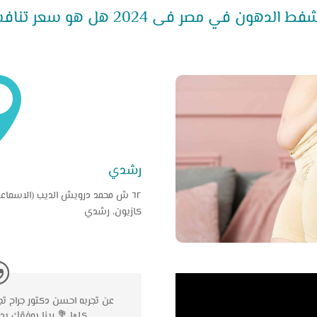
لدهون في مصر فى 2024 هل هو سعر تنافسى ؟

رشدي
٦٢ ش محمد درويش الديب (الاسماعي
كازيون، رشدي
عن تجربه احسن دكتور جراح ت
كلها 💐 ربنا يوفقك يد