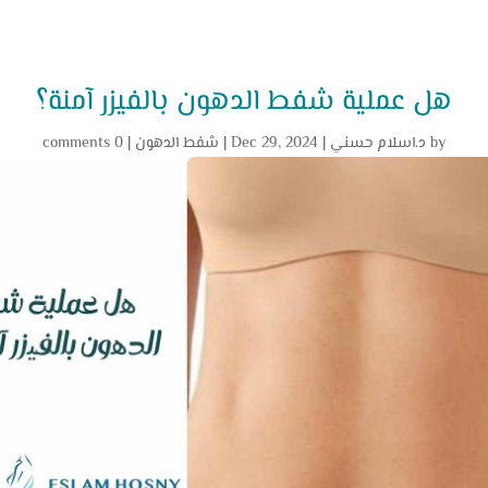
ھل عملية شفط الدھون بالفیزر آمنة؟
by
د.اسلام حسني
|
Dec 29, 2024
|
شفط الدهون
|
0 comments