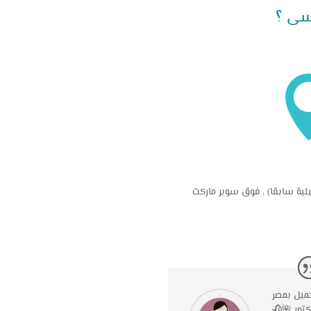
لية سابقا) ، فوق سوبر ماركت
جميل بمصر
كتور 🌺🥀