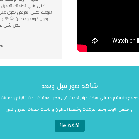
احلى شي تعاملك الجميل م
بتوعك تخلي المريض يجري على 
بدون خوف ومطمن 😂🌹 وكتي
بكل شي عمل
im
شاهد صور قبل وبعد
عد مع
د.اسلام حسني
أفضل جراح تجميل فى مصر لعمليات نحت القوام وعمليات ا
و تجميل الوجه وشد الترهلات وشفط الدهون و بأحدث تقنيات الفيزر والليزر
اضغط هنا