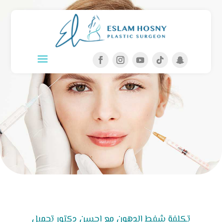
تكلفة شفط الدهون مع احسن دكتور تجميل