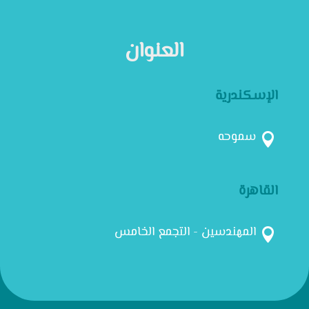
العنوان
الإسكندرية
سموحه

القاهرة
المهندسين - التجمع الخامس
