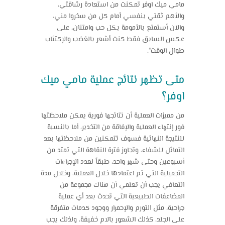
مامي ميك اوفر
تمكنت من استعادة رشاقتي،
والأهم ثقتي بنفسي أمام كل من سخروا مني،
والآن أستمتع بالأمومة بكل حب وامتنان، على
عكس السابق فقط كنت أشعر بالغضب والإكتئاب
طوال الوقت”.
متى تظهر نتائج عملية مامي ميك
اوفر؟
من مميزات العملية أن نتائجها فورية يمكن ملاحظتها
فور إنتهاء العملية والإفاقة من التخدير، أما بالنسبة
للنتيجة النهائية فسوف تتمكنين من ملاحظتها بعد
التماثل للشفاء، وتجاوز فترة النقاهة التي تمتد من
أسبوعين وحتى شهر واحد، طبقاً لعدد الإجراءات
التجميلية التي تم اعتمادها خلال العملية، وخلال مدة
التعافي يجب أن تعلمي أن هناك مجموعة من
المضاعفات الطبيعية التي تحدث بعد أي عملية
جراحية، مثل التورم والإحمرار ووجود كدمات متفرقة
على الجلد، كذلك الشعور بآلام خفيفة، ولذلك يجب