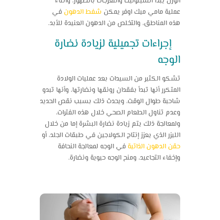
الوزن يبدأ السيلوليت والتعرجات بالظهور، وأثناء
عملية مامي ميك اوفر
يمكن
شفط الدهون
في
هذه المناطق، والتخلص من الدهون العنيدة للأبد.
إجراءات تجميلية لزيادة نضارة
الوجه
تشكو الكثير من السيدات بعد عمليات الولادة
المتكرر أنها تبدأ بفقدان رونقها ونضارتها، وأنها تبدو
شاحبة طوال الوقت، ويحدث ذلك بسبب نقص الحديد
وعدم تناول الطعام الصحي خلال هذه الفترات،
ولمعالجة ذلك يتم زيادة نضارة البشرة إما من خلال
الليزر الذي يعزز إنتاج الكولاجين في طبقات الجلد، أو
حقن الدهون الذاتية
في الوجه لمعالجة النحافة
وإخفاء التجاعيد، ومنح الوجه حيوية ونضارة.