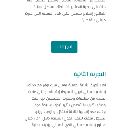
تمكنت من استعادة رشاقتي وشكل جسمي كما
كنت في بداية العشرينات، لذلك سأظل ممتنة
للدكتور إسلام حسني على هذه العملية التي غيرت
حياتي للأفضل”.
احجز الان
التجربة الثانية
أما التجربة الثانية لعملية مامي ميك اوفر مع دكتور
إسلام حسني فهي للسيدة إبتسام، والتي عانت
بشدة من تعليقات وسخرية المحيطين بها، حيث
وصفها أقرب الأشخاص بأنها تبدو كسيدة عجوز،
وذلك بعد إنجابها لثلاثة أطفال، و ازدياد وزنها
بشكل ملفت للنظر، تقول السيدة دلال: “من خلال
دكتور إسلام حسني الذي نصحني بإجراء
عملية