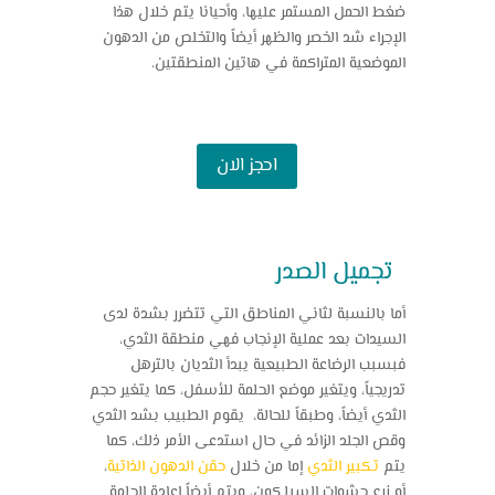
ضغط الحمل المستمر عليها، وأحيانا يتم خلال هذا
الإجراء شد الخصر والظهر أيضاً والتخلص من الدهون
الموضعية المتراكمة في هاتين المنطقتين.
احجز الان
تجميل الصدر
أما بالنسبة لثاني المناطق التي تتضرر بشدة لدى
السيدات بعد عملية الإنجاب فهي منطقة الثدي،
فبسبب الرضاعة الطبيعية يبدأ الثديان بالترهل
تدريجياً، ويتغير موضع الحلمة للأسفل، كما يتغير حجم
الثدي أيضاً، وطبقاً للحالة، يقوم الطبيب بشد الثدي
وقص الجلد الزائد في حال استدعى الأمر ذلك، كما
يتم
تكبير الثدي
إما من خلال
حقن الدهون الذاتية
،
أو زرع حشوات السيلكون، ويتم أيضاً إعادة الحلمة