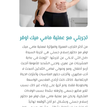
تجربتي مع عملية مامي ميك اوفر
من أكثر التجارب المميزة والمؤثرة لعملية مامي ميك
اوفر مع دكتور إسلام حسني هي تجربة السيدة
دلال التي تحكي عن تجربتها: “تزوجت في بداية
العشرينات من عمري، ولحبي الشديد للأمومة أنجبت
أربع أطفال، ومع وصولي لعامي الثلاثين أصبحت لا
أحب مظهري، وأتجنب حضور المناسبات وأعتزلت الحياة
الإجتماعية، كذلك كنت أرتدي الملابس الواسعة
والطويلة فقط، ولم أجرؤ على إرتداء غير ذلك بسبب
تغير مظهر جسمي وترهله بشدة بسبب الولادات
المتكررة، ولكن مع
عملية مامي ميك اوفر
مع دكتور
إسلام حسني وبشكل لم أكن أتوقعه نهائياً،