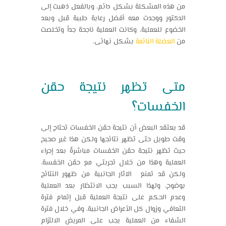
من هذه المشكلة بشكل دائم، وبالفعل ذهبت إلى
الدكتور ووجدت معه أفضل رعاية طبية قبل وبعد
الخضوع للعملية، وكانت العملية ناجحة جداً وتخلصت
من
العضلة النائمة
بشكل نهائى.
متى تظهر نتيجة حقن
الخفسات؟
قد يعتقد البعض أن نتيجة حقن الخفسات تحتاج إلى
وقت طويل حتى تظهر نتائجها ولكن هذا غير صحيح
حيث تظهر نتيجة حقن الخفسات مباشرةً بعد إجراء
العملية وهذا من خلال
تجربتي مع حقن الخفسة،
ولكن قد تمنع الآثار الجانبية من ظهور النتائج
بوضوح، ولهذا السبب يجب الانتظار بعد العملية
وعدم الحكم على نتيجة العملية قبل إتمام فترة
التعافي وزوال كل الأعراض الجانبية، وفي خلال فترة
الشفاء من العملية يجب على المريض الالتزام