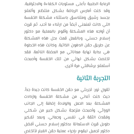
الرعاية الطبية بأعلى مستويات الكفاءة والاحترافية،
وقد كنت أمارس الرياضة بشكل منتظم وأتمتع
بجسد رشيق ومتناسق باستثناء مشكلة الخفسة
التي كانت تمنعني أيضاً من ارتداء ما أحب، ثم قررت
أن أواجه هذه المشكلة وأقوم بالعملية مع دكتور
إسلام حسني، وبالفعل قمت بحل هذه المشكلة
عن طريق حقن الدهون الذاتية، وكانت هذه الخطوة
هي بداية نهاية معاناتي مع العضلة النائمة، فقد
تخلصت بشكل نهائي من تلك الخفسة وأصبحت
أستمتع برشاقتي مرة أخرى.
التجربة الثانية
تقول نور:
تجربتي مع حقن الخفسة
كانت جيدة جداً،
حيث كنت أعاني من مشكلة الخفسة وازدادت
المشكلة بعد الحمل والولادة إضافة إلى الجانب
الوراثي، وأصبحت منزعجة بشكل كبير من شكلي
وفقدت الثقة في نفسي وجمالي، وبعد تفكير
طويل قررت الاستعانة بدكتور إسلام حسني أفضل
دكتور تجميل ليقوم بإجراء عملية حقن الفيلر لأتخلص