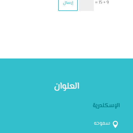
9 + 15
إرسال
=
العنوان
الإسكندرية
سموحه
