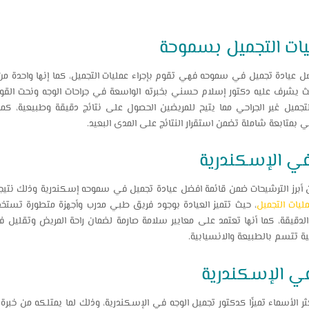
يات التجميل بسموحة
عيادة تجميل في سموحه فهي تقوم بإجراء عمليات التجميل، كما إنها واحدة من أب
 يشرف عليه دكتور إسلام حسني بخبرته الواسعة في جراحات الوجه ونحت القوام،
جميل غير الجراحي مما يتيح للمريضين الحصول على نتائج دقيقة وطبيعية، كم
 بمتابعة شاملة تضمن استقرار النتائج على المدى البعيد.
في الإسكندرية
برز الترشيحات ضمن قائمة افضل عيادة تجميل في سموحه إسكندرية وذلك نتيجة ل
ليات التجميل
، حيث تتميز العيادة بوجود فريق طبي مدرب وأجهزة متطورة تست
لدقيقة، كما أنها تعتمد على معايير سلامة صارمة لضمان راحة المريض وتقليل فترة
ة تتسم بالطبيعة والانسيابية.
في الإسكندرية
ر الأسماء تميزًا كدكتور تجميل الوجه في الإسكندرية، وذلك لما يمتلكه من خبر