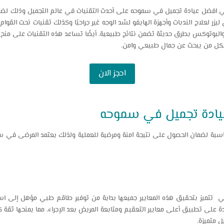
فضل عيادة تجميل في سموحه على أحدث التقنيات في عالم التجميل وذلك لضمان نت
ليزر لعلاج الندبات وأجهزة الهايفو لشد الوجه غير جراحيًا وكذلك تقنيات نحت القوا
والبوتوكس بطرق حديثة تضمن نتائج طبيعية، أيضًا تساعد هذه التقنيات على منح ا
لكل من يبحث عن جمال طبيعي وآمن.
احجز الان
 عيادة تجميل في سموحه
ساسية لضمان الحصول على نتيجة آمنة ومرضية للعملية ولذلك يعتمد المرضى في 
ني تتميز بتحقيق هذه المعايير جميعها بداية من توفير طاقم طبي مؤهل إلى استخ
ادة على تطبيق أعلى معايير التعقيم ومتابعة المريض بعد الإجراء، مما يمنحها ثقة
ل متميزة.