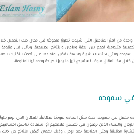
حدة من أكثر المناطق التي شهدت تطورًا ملحوظًا في مجال طب التجميل خلال 
لية متكاملة تجمع بين الدقة والأمان والنتائج الطبيعية، ويأتي في مقدمة
حه والتي اكتسبت شهرة واسعة بفضل اعتمادها على أحدث التقنيات العالمية
ن خلال هذا المقال سوف نستعرض أبرز ما يميز العيادة وخدماتها المتنوعة،
 في سموحه
تجميل في سموحه، حيث تمثل العيادة نموذجًا متكاملًا للمكان الذي يوفر حلولً
ا للرجال والنساء الذين يرغبون في تحسين ملامحهم أو استعادة تناسق أجسامهم بث
تشارة الدقيقة وحتى المتابعة بعد الإجراء وذلك لضمان أفضل النتائج كل ذلك و