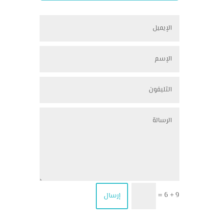
9 + 6
إرسال
=