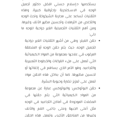
يستخدمها د.إسلام حسني افضل
دكتور تجميل
الوجه في الاسكندرية
بإحترافية كبيرة، وهذه
التقنيات تساعد على محاربة الشيخوخة ونحت الوجه
والتخلص من الترهلات وتحسين مظهر الأنف وغيرها،
ومن أهم التقنيات التجميلية الغير جراحية للوجه ما
يلي:
حقن الفيلر: وهي من أشهر التقنيات الغير جراحية
لتجميل الوجه، حيث يتم حقن الوجه أو المنطقة
المرغوب في علاجها بمجموعة من المواد الكيميائية
التي تعمل على ملء الفراغات والخطوط التعبيرية
والتجاعيد، وهو الأمر الذي يساهم في إخفائها أو
تحسين مظهرها، كما أن بداخل هذه الحقن مواد
تعمل على تعزيز نضارة وحيوية البشرة.
حقن البوتوكس: والبوتوكس عبارة عن مجموعة
من المواد الكيميائية التي يتم حقنها في
العضلات الموجودة في أماكن التجاعيد في الوجه
مثل أعلى الجبهة وعلى جانبي الفم والأنف
وغيرها من المناطق الأخرى، وتعمل هذه الحقن