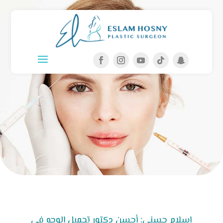
إسلام حسني: أحسن دكتور تجميل الوجه في