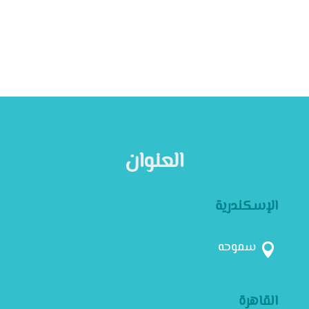
العنوان
الإسكندرية
سموحه

القاهرة