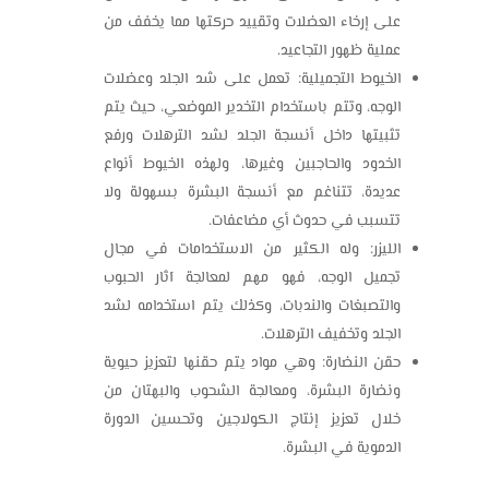
على إرخاء العضلات وتقييد حركتها مما يخفف من
عملية ظهور التجاعيد.
الخيوط التجميلية: تعمل على شد الجلد وعضلات
الوجه، وتتم باستخدام التخدير الموضعي، حيث يتم
تثبيتها داخل أنسجة الجلد لشد الترهلات ورفع
الخدود والحاجبين وغيرها، ولهذه الخيوط أنواع
عديدة، تتناغم مع أنسجة البشرة بسهولة ولا
تتسبب في حدوث أي مضاعفات.
الليزر: وله الكثير من الاستخدامات في مجال
تجميل الوجه، فهو مهم لمعالجة آثار الحبوب
والتصبغات والندبات، وكذلك يتم استخدامه لشد
الجلد وتخفيف الترهلات.
حقن النضارة: وهي مواد يتم حقنها لتعزيز حيوية
ونضارة البشرة، ومعالجة الشحوب والبهتان من
خلال تعزيز إنتاج الكولاجين وتحسين الدورة
الدموية في البشرة.